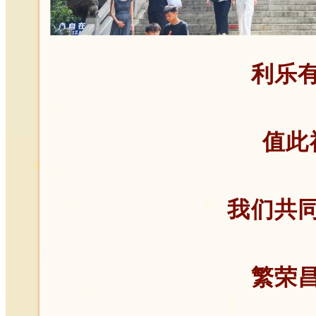
利乐
值此
我们共
繁荣