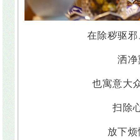
在除秽驱邪
洒净
也寓意大
扫除
放下烦