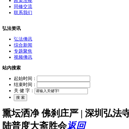
政策法规
同修交流
联系我们
弘法资讯
弘法佛讯
综合新闻
专题聚焦
视频佛讯
站内搜索
起始时间：
结束时间：
关 健 字：
熏坛洒净 佛刹庄严 | 深圳弘
陆普度大斋胜会
返回