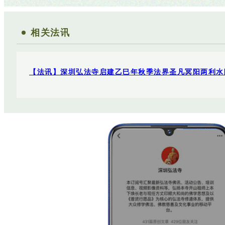
相关法讯
【法讯】深圳弘法寺启建乙巳年秋季法界圣凡冥阳两利水