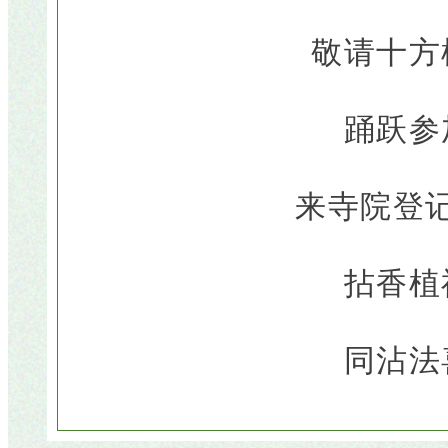
敬请十方
踊跃参
来寺院登
拈香植
同沾法