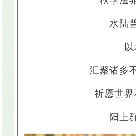
秋季法
水陆
以
汇聚诸多
祈愿世界
阳上