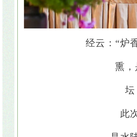
经云：“炉
熏，
坛
此