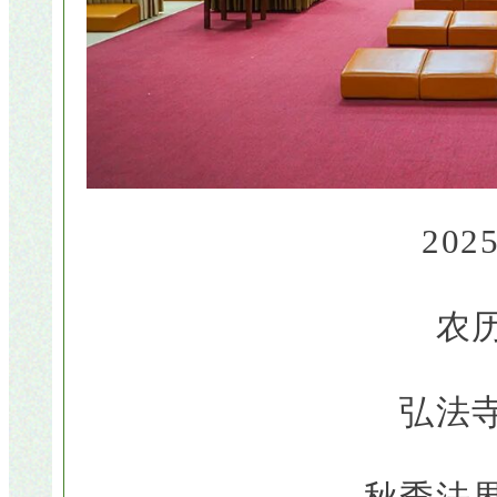
202
农
弘法