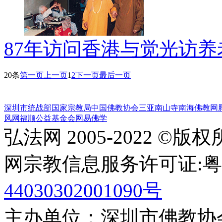
87年访问香港与觉光访养
20条
第一页
上一页
1
2
下一页
最后一页
深圳市统战部
国家宗教局
中国佛教协会
三亚南山寺
南海佛教网
风网
福顺公益基金会
网易佛学
弘法网 2005-2022 ©版
网宗教信息服务许可证:粤(20
44030302001090号
主办单位：深圳市佛教协