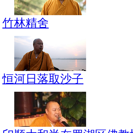
竹林精舍
恒河日落取沙子