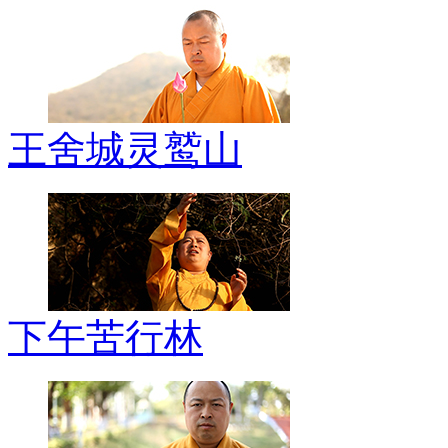
王舍城灵鹫山
下午苦行林