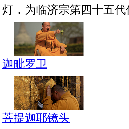
灯，为临济宗第四十五代
迦毗罗卫
菩提迦耶镜头