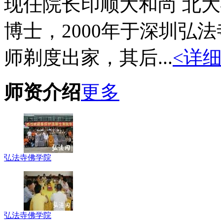
现任院长印顺大和尚 北
博士，2000年于深圳弘
师剃度出家，其后...
<详细
师资介绍
更多
弘法寺佛学院
弘法寺佛学院