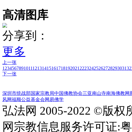
高清图库
分享到：
更多
上一张
1
2
3
4
5
6
7
8
9
10
11
12
13
14
15
16
17
18
19
20
21
22
23
24
25
26
27
28
29
30
31
32
下一张
深圳市统战部
国家宗教局
中国佛教协会
三亚南山寺
南海佛教网
风网
福顺公益基金会
网易佛学
弘法网 2005-2022 ©版
网宗教信息服务许可证:粤(20