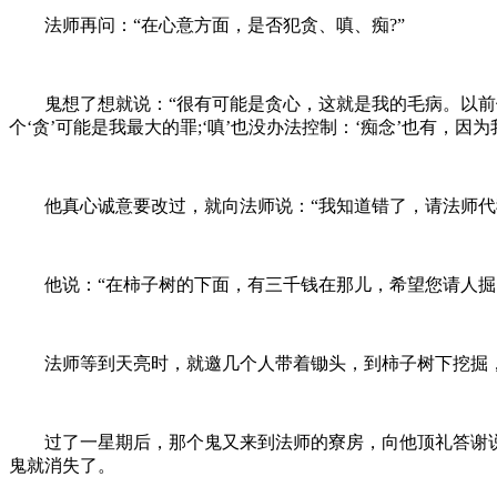
法师再问：“在心意方面，是否犯贪、嗔、痴?”
鬼想了想就说：“很有可能是贪心，这就是我的毛病。以前做
个‘贪’可能是我最大的罪;‘嗔’也没办法控制：‘痴念’也有，
他真心诚意要改过，就向法师说：“我知道错了，请法师代
他说：“在柿子树的下面，有三千钱在那儿，希望您请人掘出
法师等到天亮时，就邀几个人带着锄头，到柿子树下挖掘，
过了一星期后，那个鬼又来到法师的寮房，向他顶礼答谢说：
鬼就消失了。