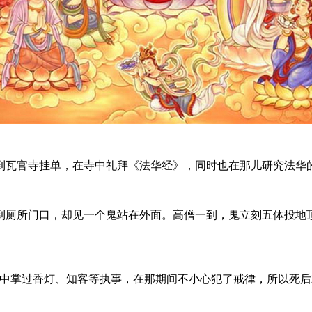
瓦官寺挂单，在寺中礼拜《法华经》，同时也在那儿研究法华
所门口，却见一个鬼站在外面。高僧一到，鬼立刻五体投地顶
掌过香灯、知客等执事，在那期间不小心犯了戒律，所以死后