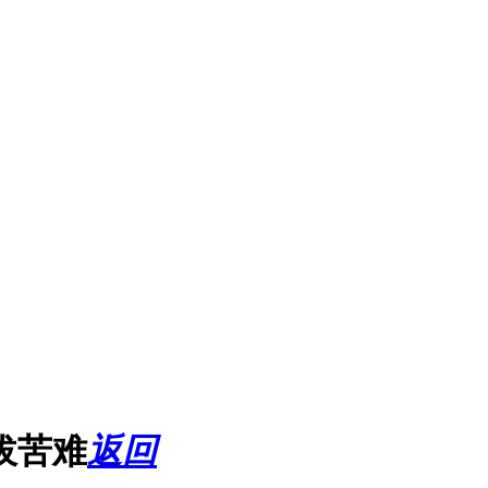
拔苦难
返回