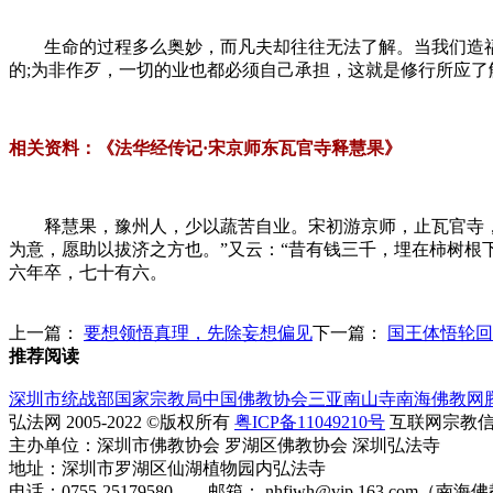
生命的过程多么奥妙，而凡夫却往往无法了解。当我们造福时
的;为非作歹，一切的业也都必须自己承担，这就是修行所应
相关资料：《法华经传记·宋京师东瓦官寺释慧果》
释慧果，豫州人，少以蔬苦自业。宋初游京师，止瓦官寺，诵
为意，愿助以拔济之方也。”又云：“昔有钱三千，埋在柿树根
六年卒，七十有六。
上一篇：
要想领悟真理，先除妄想偏见
下一篇：
国王体悟轮回
推荐阅读
深圳市统战部
国家宗教局
中国佛教协会
三亚南山寺
南海佛教网
弘法网 2005-2022 ©版权所有
粤ICP备11049210号
互联网宗教信息服
主办单位：深圳市佛教协会 罗湖区佛教协会 深圳弘法寺
地址：深圳市罗湖区仙湖植物园内弘法寺
电话：0755-25179580 邮箱： nhfjwh@vip.163.com（南海