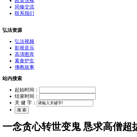
政策法规
同修交流
联系我们
弘法资源
弘法视频
影视音乐
高清图库
素食护生
佛教故事
站内搜索
起始时间：
结束时间：
关 健 字：
一念贪心转世变鬼 恳求高僧超