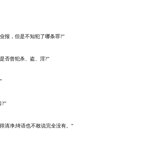
报，但是不知犯了哪条罪?”
否曾犯杀、盗、淫?”
”
?”
得清净;绮语也不敢说完全没有。”