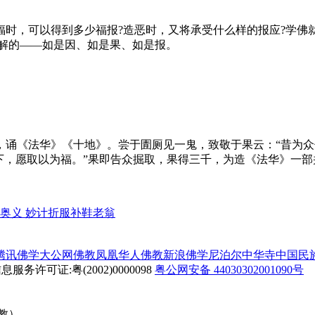
，可以得到多少福报?造恶时，又将承受什么样的报应?学佛
了解的——如是因、如是果、如是报。
《法华》《十地》。尝于圊厕见一鬼，致敬于果云：“昔为众
下，愿取以为福。”果即告众掘取，果得三千，为造《法华》一部
奥义 妙计折服补鞋老翁
腾讯佛学
大公网佛教
凤凰华人佛教
新浪佛学
尼泊尔中华寺
中国民
务许可证:粤(2002)0000098
粤公网安备 44030302001090号
佛教）