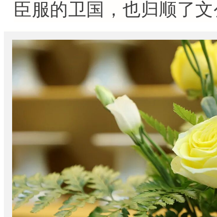
臣服的卫国，也归顺了文