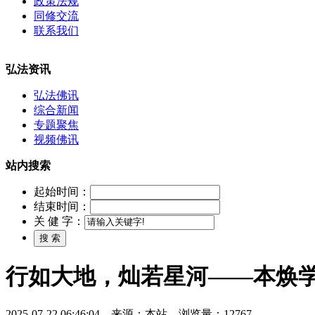
政策法规
同修交流
联系我们
弘法资讯
弘法佛讯
综合新闻
专题聚焦
视频佛讯
站内搜索
起始时间：
结束时间：
关 健 字：
行如大地，灿若星河——本焕学
2025-07-22 06:46:04 来源：本站 浏览量：12767