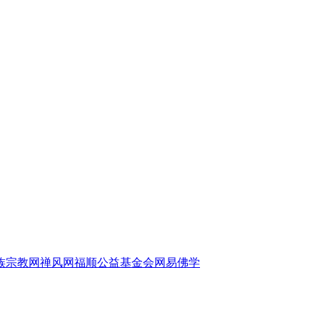
族宗教网
禅风网
福顺公益基金会
网易佛学