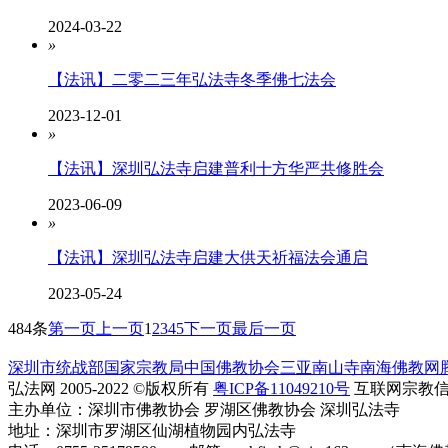
2024-03-22
»
【法讯】二零二三年弘法寺冬季佛七法会
2023-12-01
»
【法讯】深圳弘法寺启建普利十方华严共修胜会
2023-06-09
»
【法讯】深圳弘法寺启建大供天祈福法会通启
2023-05-24
484条
第一页
上一页
1
2
3
4
5
下一页
最后一页
深圳市统战部
国家宗教局
中国佛教协会
三亚南山寺
南海佛教网
弘法网 2005-2022 ©版权所有
粤ICP备11049210号
互联网宗教信息服
主办单位：深圳市佛教协会 罗湖区佛教协会 深圳弘法寺
地址：深圳市罗湖区仙湖植物园内弘法寺