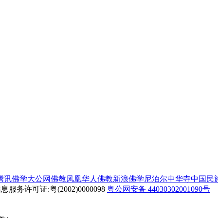
腾讯佛学
大公网佛教
凤凰华人佛教
新浪佛学
尼泊尔中华寺
中国民
务许可证:粤(2002)0000098
粤公网安备 44030302001090号