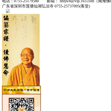
电话：0755-25179580 邮箱： nhfjwh@vip.163.com（南海
广东省深圳市莲塘仙湖弘法寺 0755-25737095(客堂)