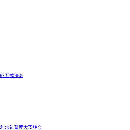
皈五戒法会
利水陆普度大斋胜会