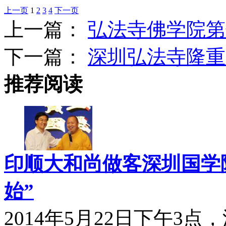
上一页
1
2
3
4
下一页
上一篇：
弘法寺佛学院第
下一篇：
深圳弘法寺隆重
推荐阅读
印顺大和尚做客深圳国学院
始”
2014年5月22日下午3