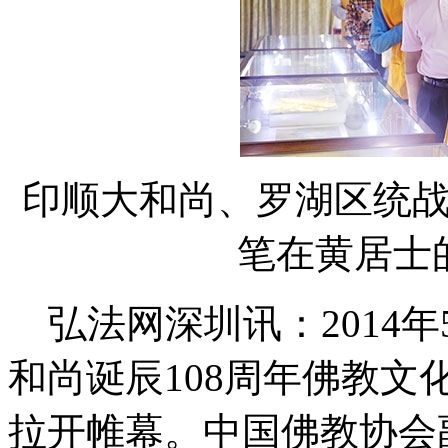
印顺大和尚、罗湖区统
笔在黄居士
弘法网深圳讯：2014年
和尚诞辰108周年佛教
拉开帷幕。中国佛教协会