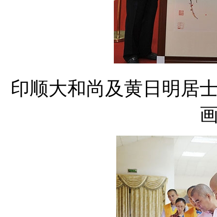
印顺大和尚及黄日明居