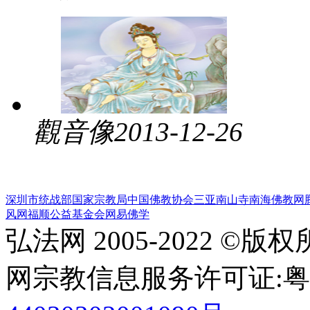
觀音像
2013-12-26
深圳市统战部
国家宗教局
中国佛教协会
三亚南山寺
南海佛教网
风网
福顺公益基金会
网易佛学
弘法网 2005-2022 ©版
网宗教信息服务许可证:粤(20