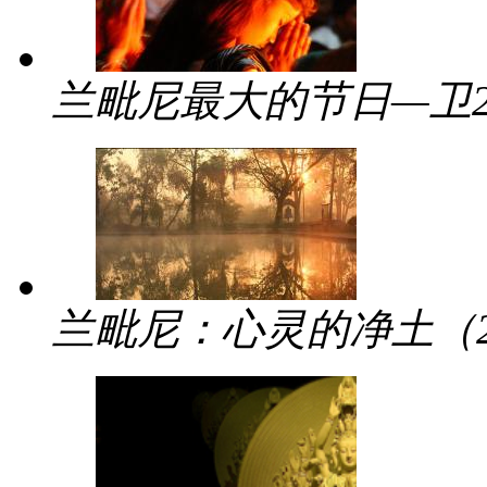
兰毗尼最大的节日—卫
兰毗尼：心灵的净土（