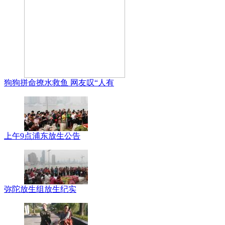
狗狗拼命撩水救鱼 网友叹“人有
上午9点浦东放生公告
弥陀放生组放生纪实