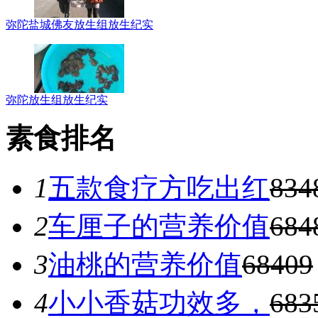
弥陀盐城佛友放生组放生纪实
弥陀放生组放生纪实
素食排名
1
五款食疗方吃出红
834
2
车厘子的营养价值
684
3
油桃的营养价值
68409
4
小小香菇功效多，
683