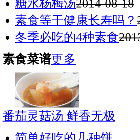
糖水杨梅汤
2014-08-18
素食等于健康长寿吗？
冬季必吃的4种素食
201
素食菜谱
更多
番茄灵菇汤 鲜香无极
简单好吃的几种饼