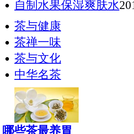
自制水果保湿爽肤水
20
茶与健康
茶禅一味
茶与文化
中华名茶
哪些茶最养胃