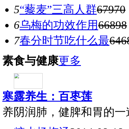
5
“藜麦”三高人群
67970
6
乌梅的功效作用
66898
7
春分时节吃什么最
646
素食与健康
更多
寒露养生：百枣莲
养阴润肺，健脾和胃的一