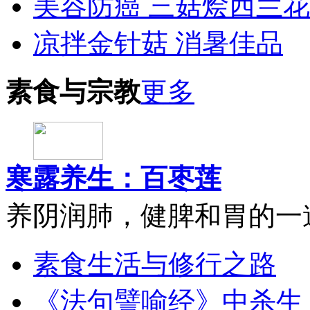
美容防癌 三菇烩西兰花
凉拌金针菇 消暑佳品
素食与宗教
更多
寒露养生：百枣莲
养阴润肺，健脾和胃的一
素食生活与修行之路
《法句譬喻经》中杀生