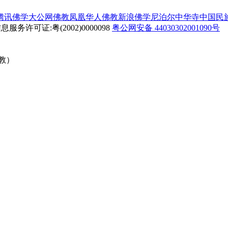
腾讯佛学
大公网佛教
凤凰华人佛教
新浪佛学
尼泊尔中华寺
中国民
务许可证:粤(2002)0000098
粤公网安备 44030302001090号
佛教）