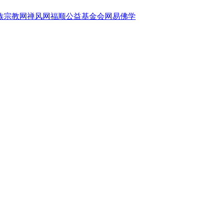
族宗教网
禅风网
福顺公益基金会
网易佛学