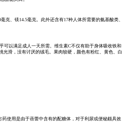
.8毫克、镁14.5毫克。此外还含有17种人体所需要的氨基酸类、
乎可以满足成人一天所需。维生素C不仅有助于身体吸收铁和
桃光滑，没有讨厌的绒毛。果肉较硬，颜色有粉红、黄色、白
。
药使用是由于蓓蕾中含有的配糖体，对于利尿或便秘颇具效