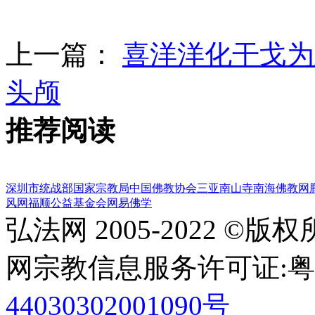
上一篇：
喜洋洋化干戈为
头颅
推荐阅读
深圳市统战部
国家宗教局
中国佛教协会
三亚南山寺
南海佛教网
风网
福顺公益基金会
网易佛学
弘法网 2005-2022 ©版
网宗教信息服务许可证:粤(20
44030302001090号