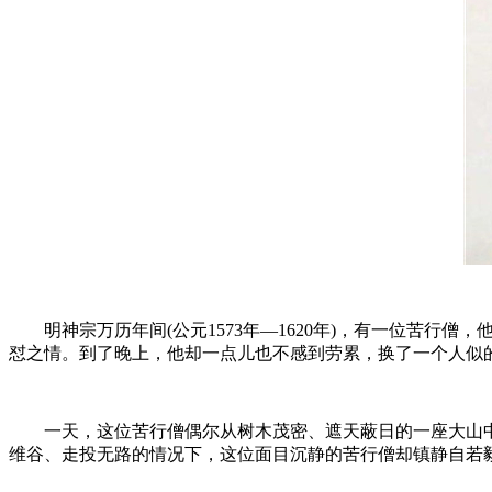
明神宗万历年间(公元1573年—1620年)，有一位苦行
怼之情。到了晚上，他却一点儿也不感到劳累，换了一个人似
一天，这位苦行僧偶尔从树木茂密、遮天蔽日的一座大山中
维谷、走投无路的情况下，这位面目沉静的苦行僧却镇静自若