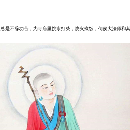
，他白天总是不辞功苦，为寺庙里挑水打柴，烧火煮饭，伺侯大法师