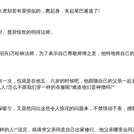
虎却若有畏惧似的，爬起身，夹起尾巴遁逃了!
、显异惊世的明得法师。
兴)万松林法师，为了表示自己尊敬师傅之意，他特地将自己的
一次，也就是在他五、六岁的时候吧，他跟随自己的父亲一起去
人?怎么不跟我们穿一样的衣服呢?难道他们是神僧吗?”
引，又居然问出这些令人惊诧的问题来，不禁情动于衷，感慨
的人!”说完，就请求父亲同意自己出家修行。他父亲哪里会同