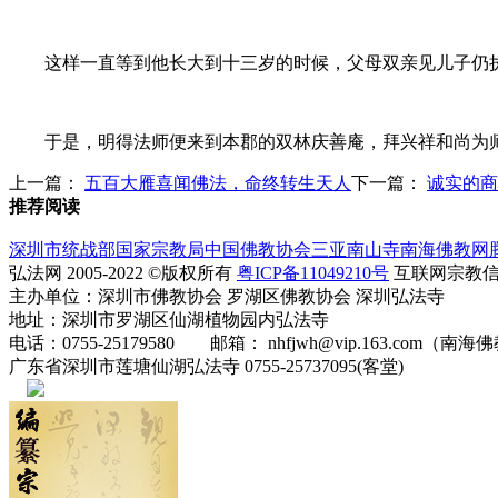
这样一直等到他长大到十三岁的时候，父母双亲见儿子仍执
于是，明得法师便来到本郡的双林庆善庵，拜兴祥和尚为师
上一篇：
五百大雁喜闻佛法，命终转生天人
下一篇：
诚实的商
推荐阅读
深圳市统战部
国家宗教局
中国佛教协会
三亚南山寺
南海佛教网
弘法网 2005-2022 ©版权所有
粤ICP备11049210号
互联网宗教信息服
主办单位：深圳市佛教协会 罗湖区佛教协会 深圳弘法寺
地址：深圳市罗湖区仙湖植物园内弘法寺
电话：0755-25179580 邮箱： nhfjwh@vip.163.com（南海
广东省深圳市莲塘仙湖弘法寺 0755-25737095(客堂)