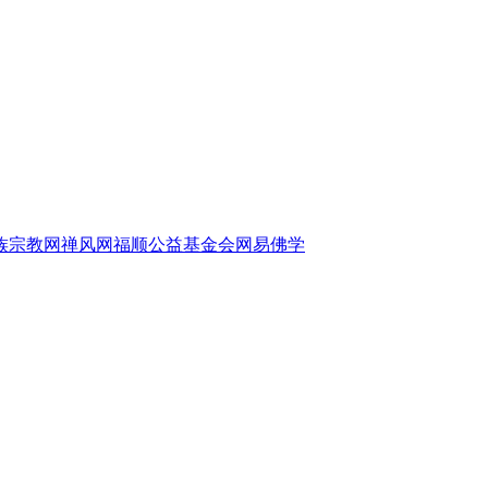
族宗教网
禅风网
福顺公益基金会
网易佛学