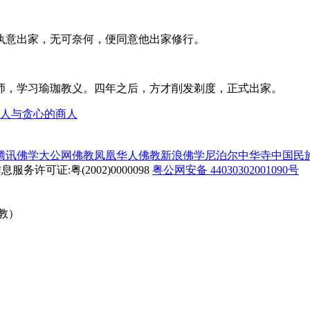
意出家，无可奈何，便同意他出家修行。
，学习瑜珈教义。四年之后，方才削发剃度，正式出家。
人与贪心的商人
腾讯佛学
大公网佛教
凤凰华人佛教
新浪佛学
尼泊尔中华寺
中国民
务许可证:粤(2002)0000098
粤公网安备 44030302001090号
佛教）