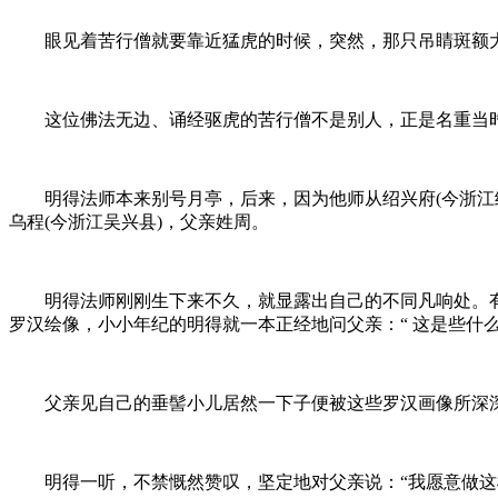
眼见着苦行僧就要靠近猛虎的时候，突然，那只吊睛斑额大
这位佛法无边、诵经驱虎的苦行僧不是别人，正是名重当时
明得法师本来别号月亭，后来，因为他师从绍兴府(今浙江绍
乌程(今浙江吴兴县)，父亲姓周。
明得法师刚刚生下来不久，就显露出自己的不同凡响处。有
罗汉绘像，小小年纪的明得就一本正经地问父亲：“ 这是些什么
父亲见自己的垂髻小儿居然一下子便被这些罗汉画像所深深吸
明得一听，不禁慨然赞叹，坚定地对父亲说：“我愿意做这样