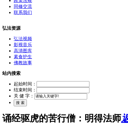
政策法规
同修交流
联系我们
弘法资源
弘法视频
影视音乐
高清图库
素食护生
佛教故事
站内搜索
起始时间：
结束时间：
关 健 字：
诵经驱虎的苦行僧：明得法师