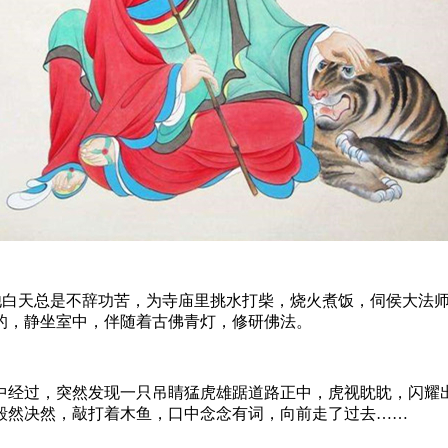
僧，他白天总是不辞功苦，为寺庙里挑水打柴，烧火煮饭，伺侯大
的，静坐室中，伴随着古佛青灯，修研佛法。
经过，突然发现一只吊睛猛虎雄踞道路正中，虎视眈眈，闪耀出
毅然决然，敲打着木鱼，口中念念有词，向前走了过去……