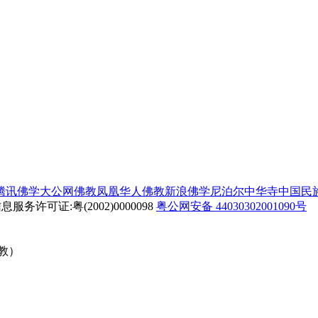
腾讯佛学
大公网佛教
凤凰华人佛教
新浪佛学
尼泊尔中华寺
中国民
务许可证:粤(2002)0000098
粤公网安备 44030302001090号
佛教）