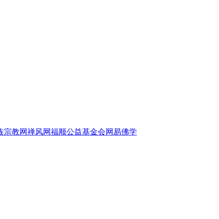
族宗教网
禅风网
福顺公益基金会
网易佛学