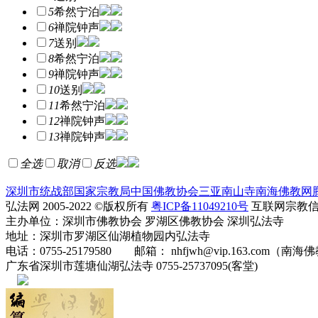
5
希然宁泊
6
禅院钟声
7
送别
8
希然宁泊
9
禅院钟声
10
送别
11
希然宁泊
12
禅院钟声
13
禅院钟声
全选
取消
反选
深圳市统战部
国家宗教局
中国佛教协会
三亚南山寺
南海佛教网
弘法网 2005-2022 ©版权所有
粤ICP备11049210号
互联网宗教信息服
主办单位：深圳市佛教协会 罗湖区佛教协会 深圳弘法寺
地址：深圳市罗湖区仙湖植物园内弘法寺
电话：0755-25179580 邮箱： nhfjwh@vip.163.com（南海
广东省深圳市莲塘仙湖弘法寺 0755-25737095(客堂)