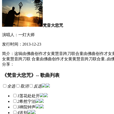
梵音大悲咒
演唱人：一灯大师
发行时间：2013-12-23
简介：这辑由佛曲创作才女黄慧音跨刀联合童由佛曲创作才女黄
女黄慧音跨刀联 合童由佛曲创作才女黄黄慧音跨刀联合童..由佛
分享：
《梵音大悲咒》-- 歌曲列表
全选
取消
反选
1
莲花处处开
2
希然宁泊
3
禅院钟声
4
送别