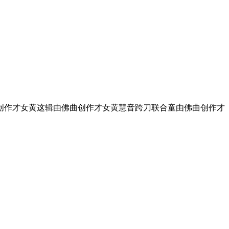
曲创作才女黄这辑由佛曲创作才女黄慧音跨刀联合童由佛曲创作才