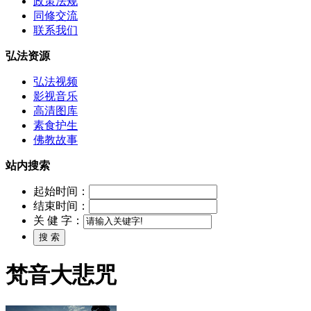
政策法规
同修交流
联系我们
弘法资源
弘法视频
影视音乐
高清图库
素食护生
佛教故事
站内搜索
起始时间：
结束时间：
关 健 字：
梵音大悲咒