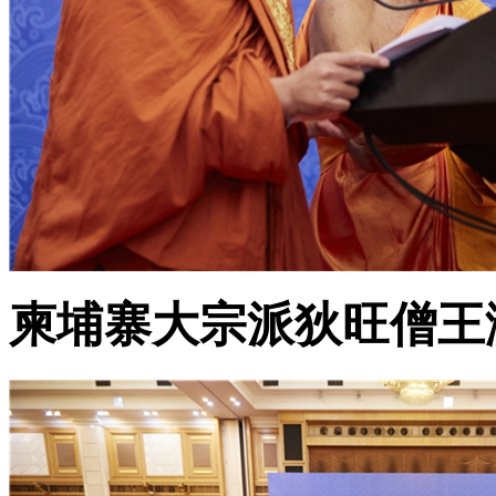
柬埔寨大宗派狄旺僧王