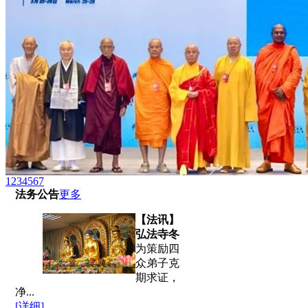
1
2
3
4
5
6
7
法务公告
更多
【法讯】
弘法寺冬
为策励四
众弟子克
期求证，
净...
[详细]