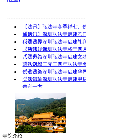
【法讯】弘法寺冬季禅七、佛七
通启
【法讯】深圳弘法寺启建乙巳年
秋季法界
【法讯】深圳弘法寺启建礼拜
《慈悲观音
【法讯】深圳弘法寺将于四月初
八举办浴
【法讯】深圳弘法寺启建文殊菩
萨圣诞增
【法讯】二零二四年弘法寺冬季
佛七法会
【法讯】深圳弘法寺启建华严法
会圆满瑜
【法讯】深圳弘法寺启建甲辰年
普利十方
寺院介绍